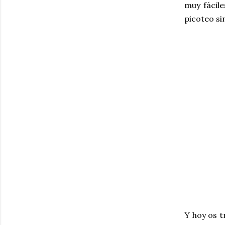
muy fácile
picoteo sin
Y hoy os t