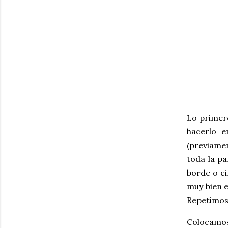
Lo primero
hacerlo e
(previame
toda la pa
borde o ci
muy bien e
Repetimos 
Colocamos 