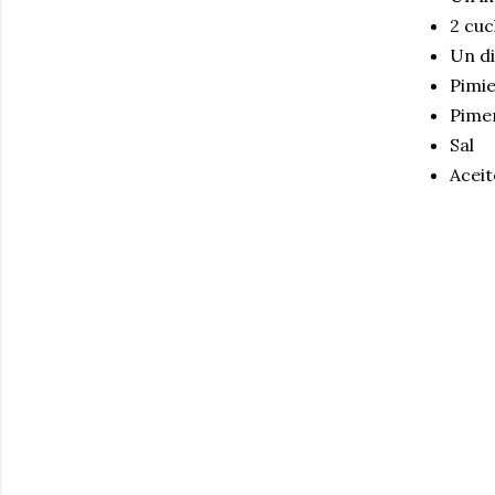
2 cuc
Un di
Pimi
Pime
Sal
Aceit