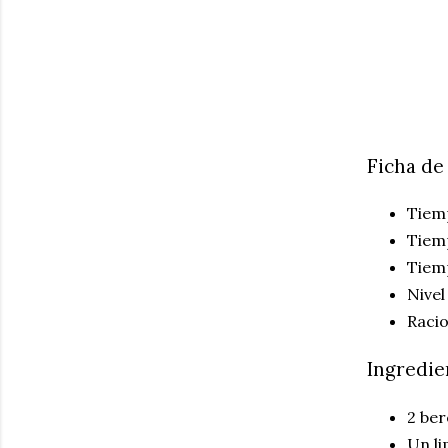
Ficha de
Tiemp
Tiem
Tiemp
Nivel
Racio
Ingredie
2 be
Un l