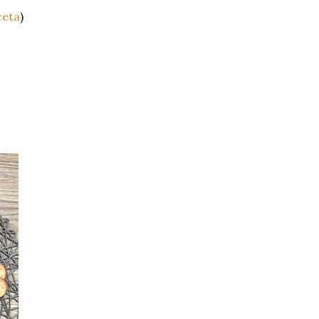
ceta
)