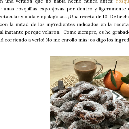
n una versión que no había hecho nunca antes:
rosqu
: unas rosquillas esponjosas por dentro y ligeramente c
ctacular y nada empalagosas. ¡Una receta de 10! De hech
 con la mitad de los ingredientes indicados en la recet
al instante porque volaron. Como siempre, os he grabado
id corriendo a verlo! No me enrollo más: os digo los ingre