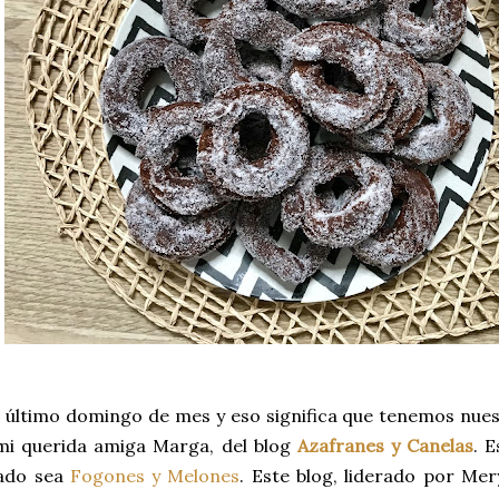
 último domingo de mes y eso significa que tenemos nues
mi querida amiga Marga, del blog
Azafranes y Canelas
. 
tado sea
Fogones y Melones
. Este blog, liderado por Me