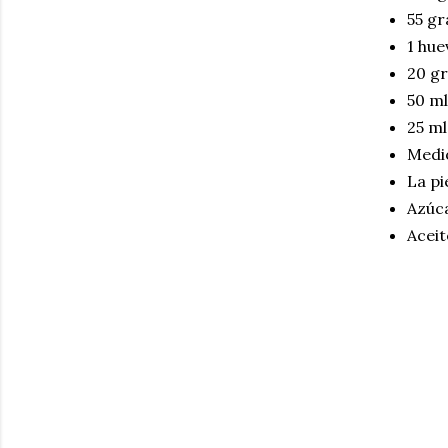
55 g
1 hue
20 g
50 ml
25 ml
Medio
La pi
Azúca
Aceit