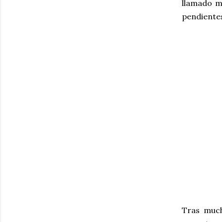
llamado mu
pendiente
Tras much