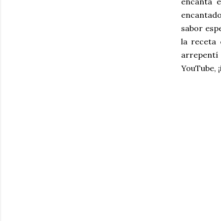
encanta e
encantado
sabor espe
la receta
arrepentí 
YouTube, ¡