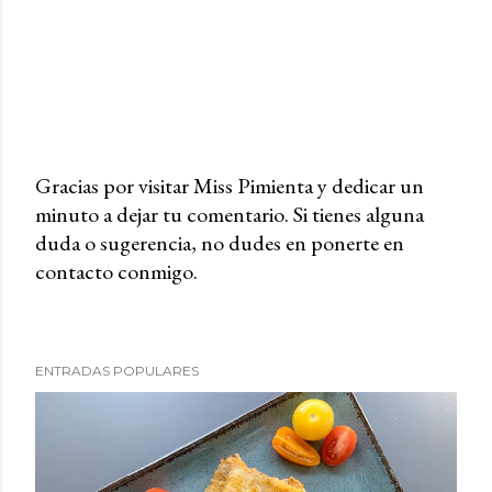
Gracias por visitar Miss Pimienta y dedicar un
minuto a dejar tu comentario. Si tienes alguna
P
duda o sugerencia, no dudes en ponerte en
u
contacto conmigo.
b
l
i
c
ENTRADAS POPULARES
a
r
u
n