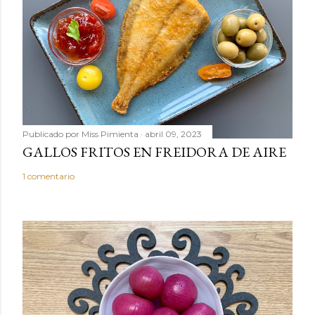
c
o
m
e
n
t
a
r
Publicado por
Miss Pimienta
abril 09, 2023
i
GALLOS FRITOS EN FREIDORA DE AIRE
o
1 comentario