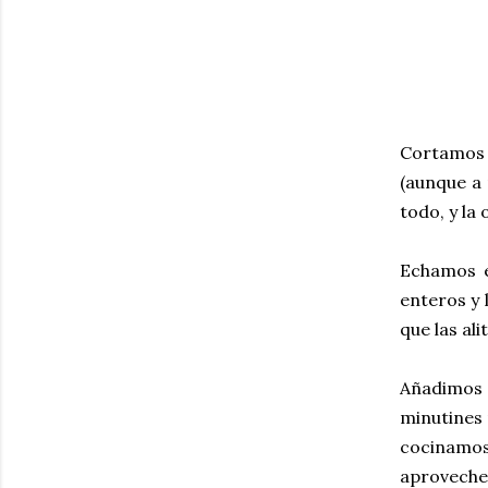
Cortamos l
(aunque a 
todo, y la
Echamos en
enteros y 
que las al
Añadimos 
minutines 
cocinamos 
aproveche