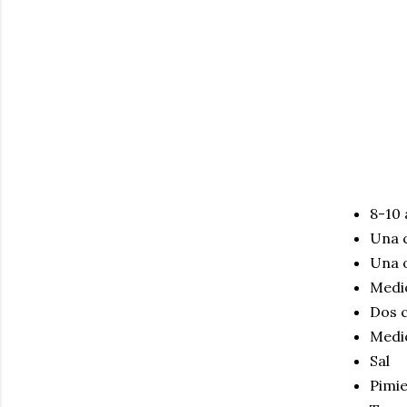
8-10 
Una 
Una o
Medio
Dos c
Medi
Sal
Pimi