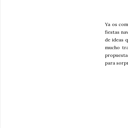
Ya os com
fiestas na
de ideas q
mucho tra
propuesta
para sorp