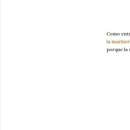
Como entr
la marine
porque la s