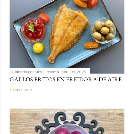
u
n
c
o
m
e
n
t
a
r
Publicado por
Miss Pimienta
abril 09, 2023
i
GALLOS FRITOS EN FREIDORA DE AIRE
o
1 comentario