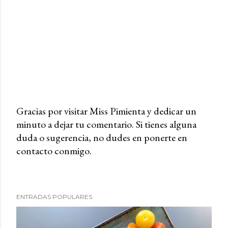
Gracias por visitar Miss Pimienta y dedicar un
minuto a dejar tu comentario. Si tienes alguna
P
duda o sugerencia, no dudes en ponerte en
u
contacto conmigo.
b
l
i
c
ENTRADAS POPULARES
a
r